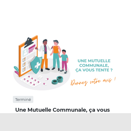
Terminé
Une Mutuelle Communale, ça vous
tente ?
26
26
Inscription
Connexion
Contributions
Participants